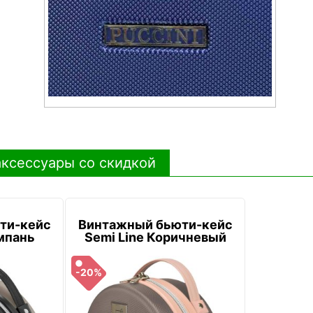
ксессуары со скидкой
ти-кейс
Винтажный бьюти-кейс
мпань
Semi Line Коричневый
-20%