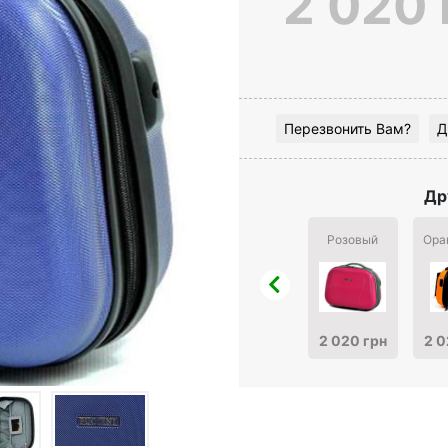
2 020 
Перезвонить Вам?
Д
Др
Розовый
Ора
2 020 грн
2 0