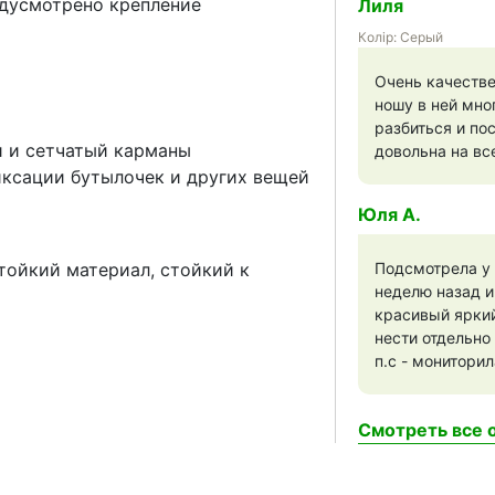
едусмотрено крепление
Лиля
Колір: Серый
Очень качестве
ношу в ней мно
разбиться и по
и и сетчатый карманы
довольна на вс
ксации бутылочек и других вещей
Юля А.
тойкий материал, стойкий к
Подсмотрела у 
неделю назад и
красивый яркий
нести отдельно
п.с - монитори
Смотреть все о