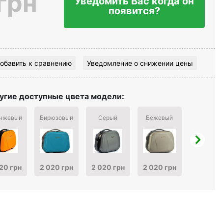
грн
Уведомить Вас когда он
появится?
обавить к сравнению
Уведомление о снижении цены
угие доступные цвета модели:
нжевый
Бирюзовый
Серый
Бежевый
Коричне
20 грн
2 020 грн
2 020 грн
2 020 грн
2 020 