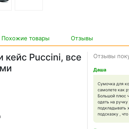
Похожие товары
Отзывы
кейс Puccini, все
Отзывы пок
ами
Даша
Сумочка для ко
самолете как р
Большой плюс ч
одеть на ручку
подкладывать ж
подсказку , чт
и