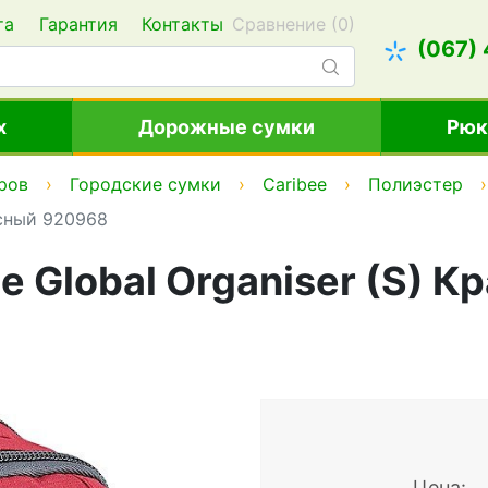
та
Гарантия
Контакты
Сравнение (
0
)
(067)
х
Дорожные сумки
Рюк
ров
Городские сумки
Caribee
Полиэстер
асный 920968
e Global Organiser (S) К
Цена: