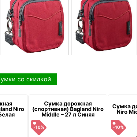
умки со скидкой
жная
Сумка дорожная
Сумка д
land Niro
(спортивная) Bagland Niro
Niro Mi
 Белая
Middle – 27 л Синяя
-10%
-10%