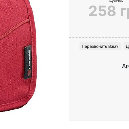
258 г
Перезвонить Вам?
Д
Др