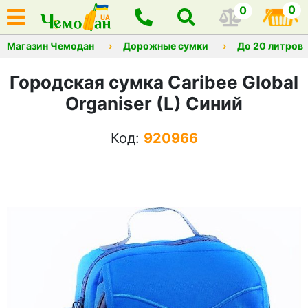
0
0
Магазин Чемодан
Дорожные сумки
До 20 литров
Городская сумка Caribee Global
Organiser (L) Синий
Код:
920966