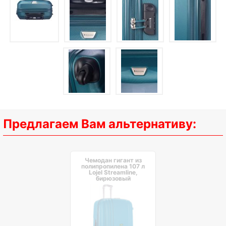
Предлагаем Вам альтернативу:
Чемодан гигант из
полипропилена 107 л
Lojel Streamline,
бирюзовый