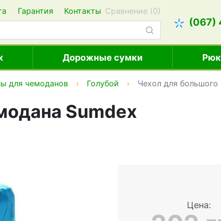
та
Гарантия
Контакты
Сравнение (
0
)
(067)
х
Дорожные сумки
Рюк
ы для чемоданов
Голубой
Чехол для большого
емодана Sumdex
Цена: