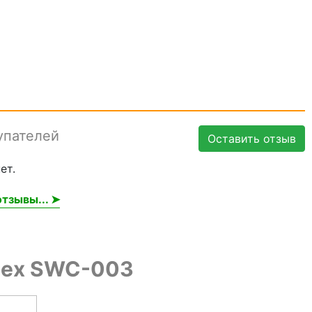
упателей
Оставить отзыв
ет.
тзывы... ➤
dex SWC-003