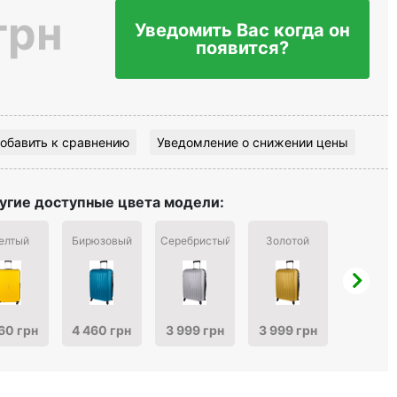
грн
Уведомить Вас когда он
появится?
обавить к сравнению
Уведомление о снижении цены
угие доступные цвета модели:
елтый
Бирюзовый
Серебристый
Золотой
Черны
60 грн
4 460 грн
3 999 грн
3 999 грн
4 152 г