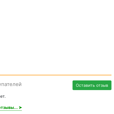
упателей
Оставить отзыв
ет.
тзывы... ➤