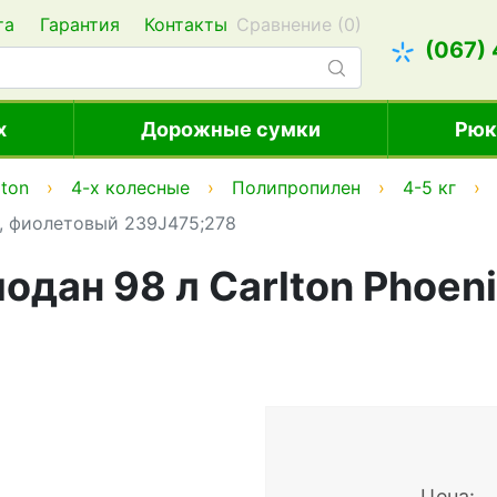
та
Гарантия
Контакты
Сравнение (
0
)
(067)
х
Дорожные сумки
Рюк
lton
4-х колесные
Полипропилен
4-5 кг
, фиолетовый 239J475;278
дан 98 л Carlton Phoen
Цена: