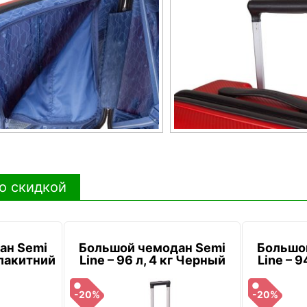
о скидкой
ан Semi
Большой чемодан Semi
Большо
 Блакитний
Line – 96 л, 4 кг Черный
Line – 9
-20%
-20%