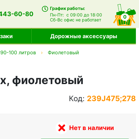
График работы:
 443-60-80
Пн-Пт:
с 09:00 до 18:00
0
Сб-Вс
офис не работает
заки
Дорожные аксессуары
90-100 литров
Фиолетовый
ix, фиолетовый
Код:
239J475;278
Нет в наличии