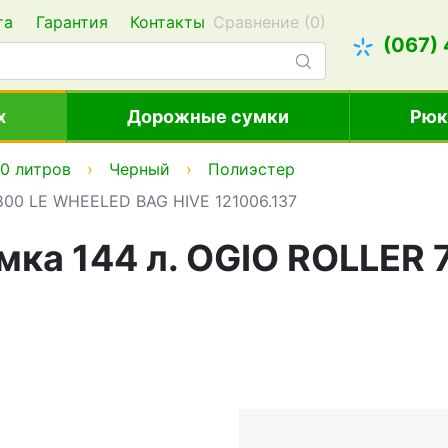
та
Гарантия
Контакты
Сравнение (
0
)
(067)
х
Дорожные сумки
Рюк
0 литров
Черный
Полиэстер
800 LE WHEELED BAG HIVE 121006.137
мка 144 л. OGIO ROLLER