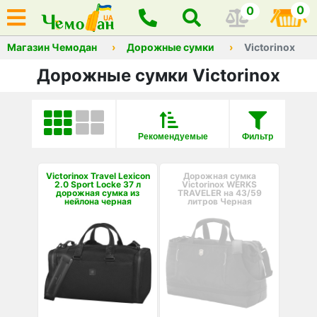
0
0
Магазин Чемодан
Дорожные сумки
Victorinox
Дорожные сумки Victorinox
Рекомендуемые
Фильтр
Victorinox Travel Lexicon
Дорожная сумка
2.0 Sport Locke 37 л
Victorinox WERKS
дорожная сумка из
TRAVELER на 43/59
нейлона черная
литров Черная