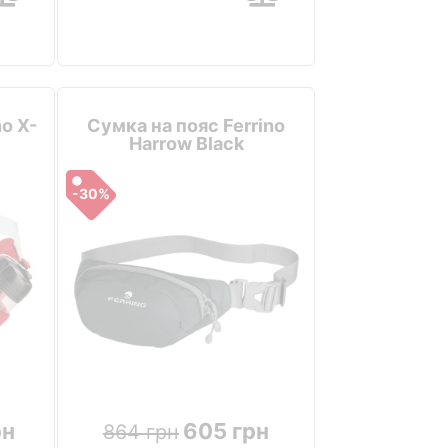
o X-
Сумка на пояс Ferrino
Harrow Black
-30%
рн
605 грн
864 грн