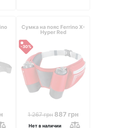
ino
Сумка на пояс Ferrino X-
Hyper Red
-30%
н
887 грн
1 267 грн
Нет в наличии