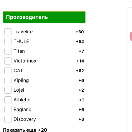
Производитель
Travelite
+60
THULE
+52
Titan
+7
Victorinox
+14
CAT
+62
Kipling
+6
Lojel
+2
Athletic
+1
Bagland
+6
Discovery
+3
Enrico Benetti
+31
Показать еще +20