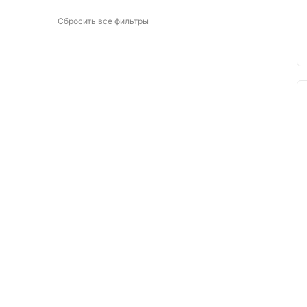
Синий
0
Сбросить все фильтры
Сиреневый
0
Темно-синий
0
Фиолетовый
0
Хаки
0
Черный
1