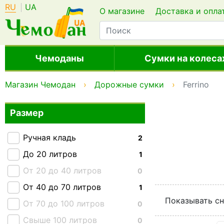
RU
UA
О магазине
Доставка и опла
Чемоданы
Сумки на колеса
Магазин Чемодан
Дорожные сумки
Ferrino
Размер
Ручная кладь
2
До 20 литров
1
От 20 до 40 литров
0
От 40 до 70 литров
1
Показывать сн
От 70 до 100 литров
0
Свыше 100 литров
0