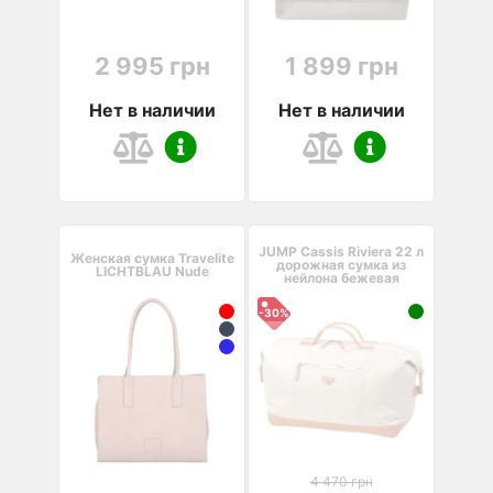
2 995 грн
1 899 грн
Нет в наличии
Нет в наличии
JUMP Cassis Riviera 22 л
Женская сумка Travelite
дорожная сумка из
LICHTBLAU Nude
нейлона бежевая
-30%
4 470 грн