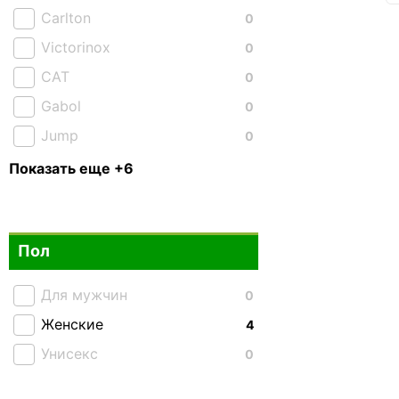
Carlton
0
Victorinox
0
CAT
0
Gabol
0
Jump
0
XD Design
0
Показать еще +6
Lojel
1
National Geographic
0
Пол
Semi Line
0
Tiding Bag
0
Для мужчин
0
Tucano
0
Женские
4
Унисекс
0