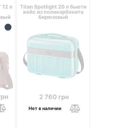
 12 л
Titan Spotlight 20 л бьюти
кейс из поликарбоната
овый
бирюзовый
грн
2 760 грн
Нет в наличии