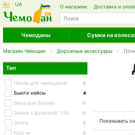
RU
UA
О магазине
Доставка и опла
Чемоданы
Сумки на колеса
Магазин Чемодан
Дорожные аксессуары
Пол
Тип
Чехлы для чемоданов
0
Бьюти кейсы
4
Весы для багажа
0
Замки с функцией TSA
0
Показывать сн
Зонты
0
Клатчи
0