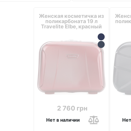
Женская косметичка из
Женск
поликарбоната 19 л
полик
Travelite Elbe, красный
2 760 грн
Нет в наличии
Нет