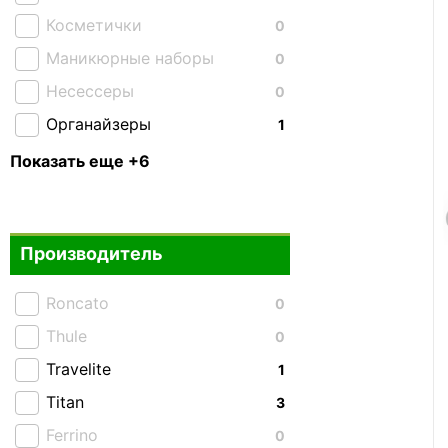
Косметички
0
Маникюрные наборы
0
Несессеры
0
Органайзеры
1
Подушки
0
Показать еще +6
Портмоне и кошельки
0
Портпледы
0
Производитель
Ремни и пояса
0
Сумки для документов
0
Roncato
0
Чехлы для ноутбука
0
Thule
0
Travelite
1
Titan
3
Ferrino
0