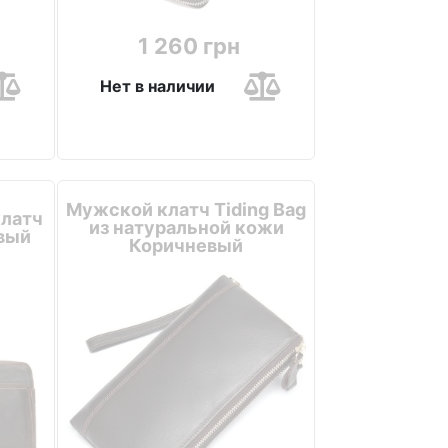
1 260 грн
Нет в наличии
Мужской клатч Tiding Bag
латч
из натуральной кожи
евый
Коричневый