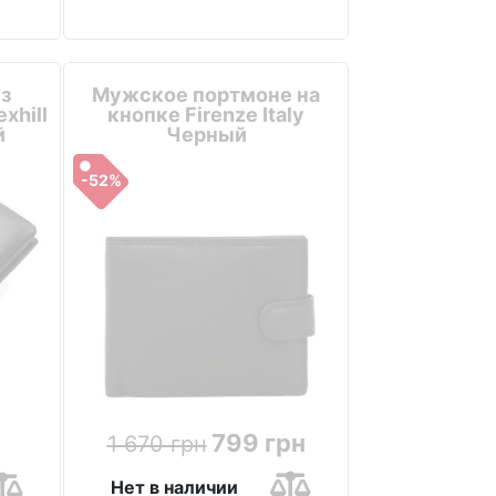
з
Мужское портмоне на
xhill
кнопке Firenze Italy
й
Черный
-52%
799 грн
1 670 грн
Нет в наличии