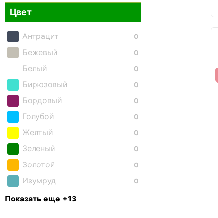
Цвет
Антрацит
0
Бежевый
0
Белый
0
Бирюзовый
0
Бордовый
0
Голубой
0
Желтый
0
Зеленый
0
Золотой
0
Изумруд
0
Коричневый
8
Показать еще +13
Красный
0