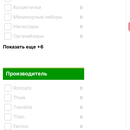
Косметички
0
Маникюрные наборы
0
Несессеры
0
Органайзеры
0
Подушки
0
Показать еще +6
Портмоне и кошельки
4
Портпледы
0
Производитель
Ремни и пояса
0
Сумки для документов
0
Roncato
0
Чехлы для ноутбука
0
Thule
0
Travelite
0
Titan
0
Ferrino
0