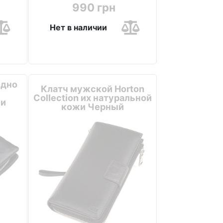
990 грн
Нет в наличии
одно
Клатч мужской Horton
Collection их натуральной
жи
кожи Черный