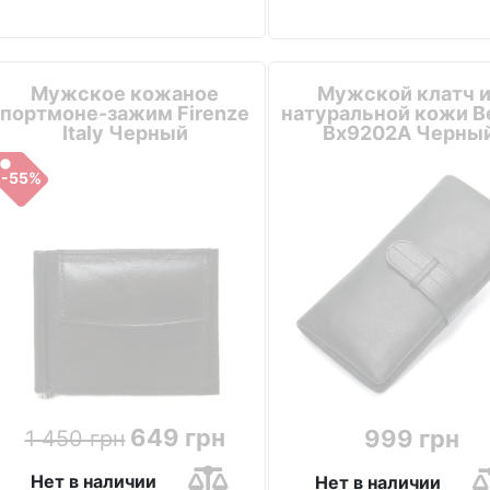
Мужское кожаное
Мужской клатч и
портмоне-зажим Firenze
натуральной кожи Be
Italy Черный
Bx9202A Черны
-55%
649 грн
999 грн
1 450 грн
Нет в наличии
Нет в наличии