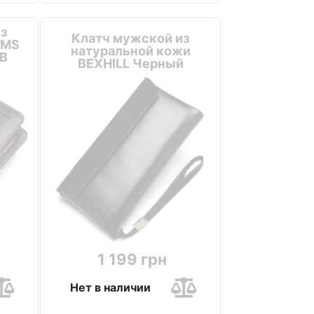
з
Клатч мужской из
 MS
натуральной кожи
5B
BEXHILL Черный
1 199 грн
Нет в наличии