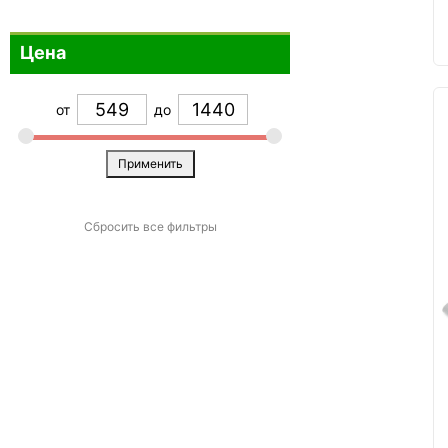
Малиновый
0
Цена
Оранжевый
0
Прозрачный
0
от
до
Разноцветный
0
Розовый
0
Применить
Серебристый
0
Серый
0
Сбросить все фильтры
Синий
0
Темно-синий
0
Фиолетовый
0
Черный
14