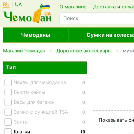
RU
UA
О магазине
Доставка и опла
Чемоданы
Сумки на колеса
Магазин Чемодан
Дорожные аксессуары
муж
Тип
Чехлы для чемоданов
0
Бьюти кейсы
0
Весы для багажа
0
Замки с функцией TSA
0
Показывать сн
Зонты
0
Клатчи
19