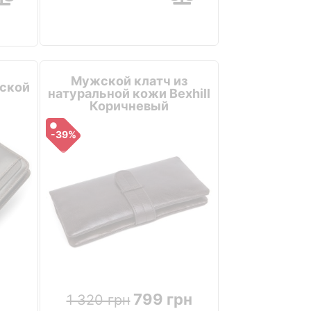
Мужской клатч из
ской
натуральной кожи Bexhill
Коричневый
-39%
799 грн
1 320 грн