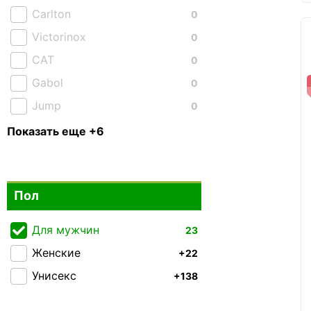
Carlton
0
Victorinox
0
CAT
0
Gabol
0
Jump
0
XD Design
0
Показать еще +6
Lojel
0
National Geographic
0
Пол
Semi Line
0
Tiding Bag
8
Для мужчин
23
Tucano
0
Женские
+22
Унисекс
+138