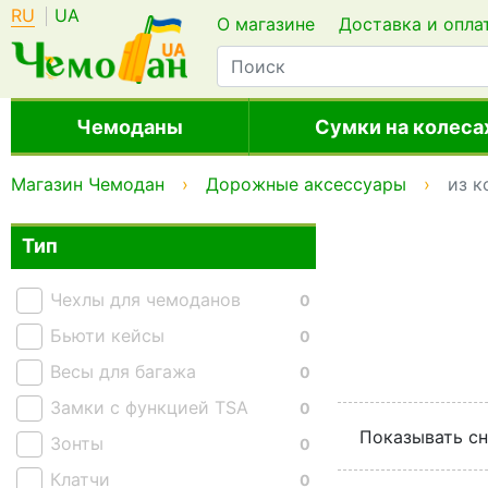
RU
UA
О магазине
Доставка и опла
Чемоданы
Сумки на колеса
Магазин Чемодан
Дорожные аксессуары
из 
Тип
Чехлы для чемоданов
0
Бьюти кейсы
0
Весы для багажа
0
Замки с функцией TSA
0
Показывать сн
Зонты
0
Клатчи
0