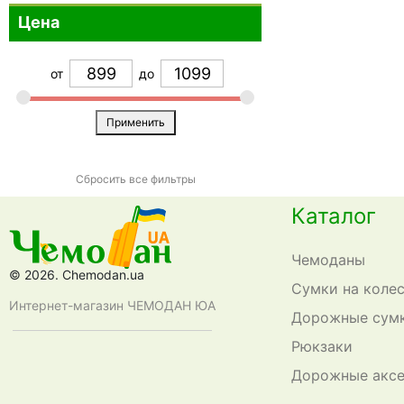
Цена
Оранжевый
0
Прозрачный
0
от
до
Разноцветный
0
Розовый
0
Применить
Серебристый
0
Серый
0
Сбросить все фильтры
Синий
0
Каталог
Темно-синий
0
Чемоданы
Фиолетовый
0
© 2026. Chemodan.ua
Сумки на коле
Черный
2
Интернет-магазин ЧЕМОДАН ЮА
Дорожные сум
Рюкзаки
Дорожные акс