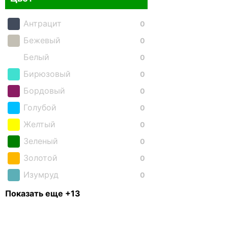
Антрацит
0
Бежевый
0
Белый
0
Бирюзовый
0
Бордовый
0
Голубой
0
Желтый
0
Зеленый
0
Золотой
0
Изумруд
0
Коричневый
0
Показать еще +13
Красный
0
Малиновый
0