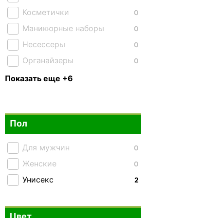
Косметички
0
Маникюрные наборы
0
Несессеры
0
Органайзеры
0
Подушки
0
Показать еще +6
Портмоне и кошельки
0
Портпледы
0
Пол
Ремни и пояса
0
Сумки для документов
0
Для мужчин
0
Чехлы для ноутбука
2
Женские
0
Унисекс
2
Цвет