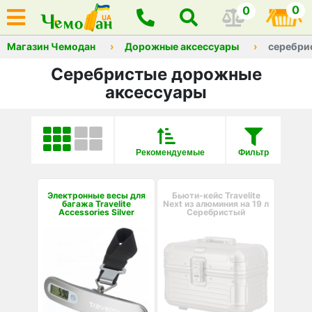
0
0
Магазин Чемодан
Дорожные аксессуары
серебри
Серебристые дорожные
аксессуары
Рекомендуемые
Фильтр
Электронные весы для
Бьюти-кейс Travelite
багажа Travelite
Next из алюминия на 19 л
Accessories Silver
Серебристый