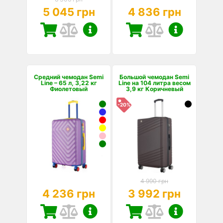
5 045 грн
4 836 грн
Средний чемодан Semi
Большой чемодан Semi
Line – 65 л, 3,22 кг
Line на 104 литра весом
Фиолетовый
3,9 кг Коричневый
-20%
4 990 грн
4 236 грн
3 992 грн