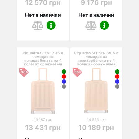
12 570 грн
9 176 грн
Нет в наличии
Нет в наличии
Piquadro SEEKER 35 л
Piquadro SEEKER 39,5 л
чемодан из
чемодан из
поликарбоната на 4
поликарбоната на 4
колесах оранжевый
колесах оранжевый
-30%
-30%
19 187 грн
14 556 грн
13 431 грн
10 189 грн