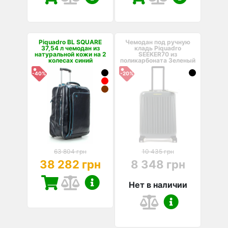
Piquadro BL SQUARE
Чемодан под ручную
37,54 л чемодан из
кладь Piquadro
натуральной кожи на 2
SEEKER70 из
колесах синий
поликарбоната Зеленый
-40%
-20%
63 804 грн
10 435 грн
38 282 грн
8 348 грн
Нет в наличии