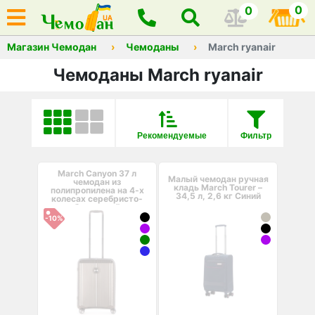
0
0
Магазин Чемодан
Чемоданы
March ryanair
Чемоданы March ryanair
Рекомендуемые
Фильтр
March Canyon 37 л
Малый чемодан ручная
чемодан из
кладь March Tourer –
полипропилена на 4-х
34,5 л, 2,6 кг Синий
колесах серебристо-
бронзовый
-10%