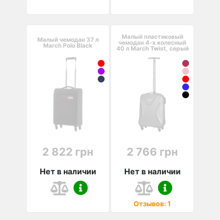
Малый пластиковый
Малый чемодан 37 л
чемодан 4-х колесный
March Polo Black
40 л March Twist, серый
2 822 грн
2 766 грн
Нет в наличии
Нет в наличии
Отзывов: 1