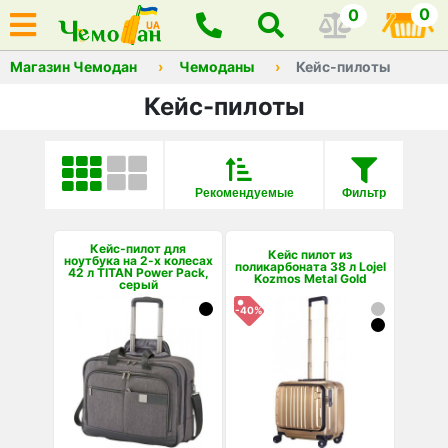
0
0
Магазин Чемодан
Чемоданы
Кейс-пилоты
Кейс-пилоты
Рекомендуемые
Фильтр
Кейс-пилот для
Кейс пилот из
ноутбука на 2-х колесах
поликарбоната 38 л Lojel
42 л TITAN Power Pack,
Kozmos Metal Gold
серый
-40%