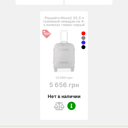
Piquadro Move2 35,5 л
тканевый чемодан на 4-
х колесах темно-серый
-55%
12 569 грн
5 656 грн
Нет в наличии