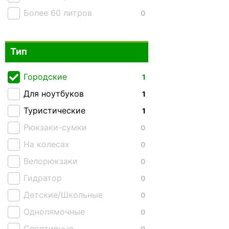
Более 60 литров
0
Тип
Городские
1
Для ноутбуков
1
Туристические
1
Рюкзаки-сумки
0
На колесах
0
Велорюкзаки
0
Гидратор
0
Детские/Школьные
0
Однолямочные
0
Спортивные
0