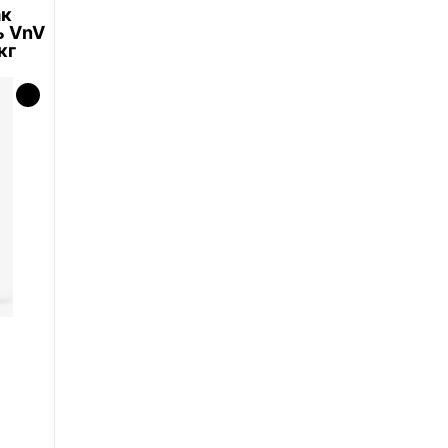
ак
ь VnV
кг