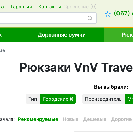
та
Гарантия
Контакты
Сравнение (
0
)
(067)
х
Дорожные сумки
Рюк
ие
Рюкзаки VnV Trave
Вы выбрали:
Тип
Городские
Производитель
V
ачала
:
Рекомендуемые
Новые
Дешевые
Дорогие