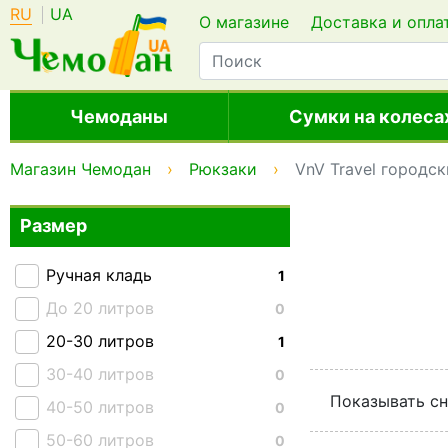
RU
UA
О магазине
Доставка и опла
Чемоданы
Сумки на колеса
Магазин Чемодан
Рюкзаки
VnV Travel городск
Размер
Ручная кладь
1
До 20 литров
0
20-30 литров
1
30-40 литров
0
Показывать сн
40-50 литров
0
50-60 литров
0