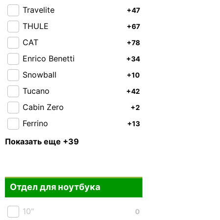
Travelite
+47
THULE
+67
CAT
+78
Enrico Benetti
+34
Snowball
+10
Tucano
+42
Cabin Zero
+2
Ferrino
+13
Highlander
+27
Показать еще +39
Granite Gear
+22
Piquadro
+11
Отдел для ноутбука
Roncato
+44
Victorinox
+7
10"
0