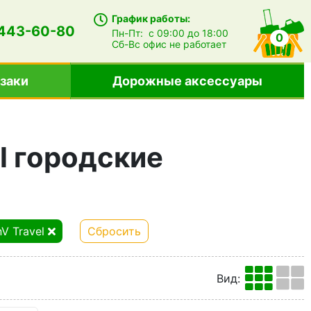
График работы:
 443-60-80
Пн-Пт:
с 09:00 до 18:00
0
Сб-Вс
офис не работает
заки
Дорожные аксессуары
l городские
nV Travel
Сбросить
Вид
: