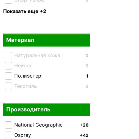
Тактические
0
Показать еще +2
Складные
0
Материал
Натуральная кожа
0
Нейлон
0
Полиэстер
1
Текстиль
0
Производитель
National Geographic
+26
Osprey
+42