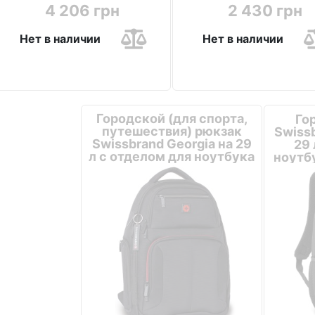
4 206 грн
2 430 грн
Нет в наличии
Нет в наличии
Городской (для спорта,
Го
путешествия) рюкзак
Swissb
Swissbrand Georgia на 29
29 
л с отделом для ноутбука
ноутб
Черный