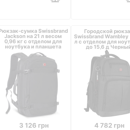
Рюкзак-сумка Swissbrand
Городской рюкза
Jackson на 21 л весом
Swissbrand Wambley 
0,96 кг с отделом для
л с отделом для ноу
ноутбука и планшета
до 15,6 д Черны
Черный
3 126 грн
4 782 грн