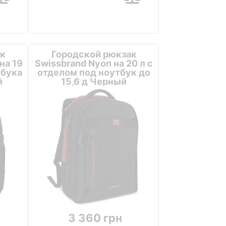
к
Городской рюкзак
на 19
Swissbrand Nyon на 20 л с
тбука
отделом под ноутбук до
й
15,6 д Черный
3 360 грн