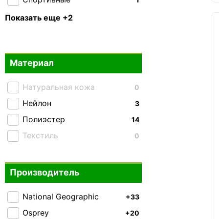
Тактические
0
Показать еще +2
Складные
0
Материал
Натуральная кожа
0
Нейлон
3
Полиэстер
14
Текстиль
0
Производитель
National Geographic
+33
Osprey
+20