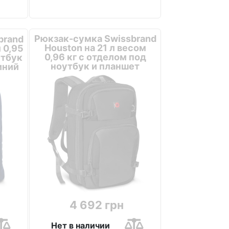
Рюкзак-сумка Swissbrand
brand
Houston на 21 л весом
м 0,95
0,96 кг с отделом под
утбук
ноутбук и планшет
иний
Черный
4 692 грн
Нет в наличии