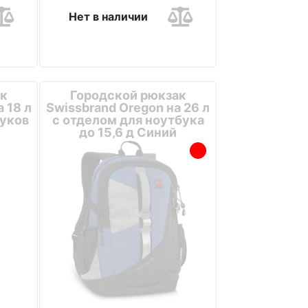
Нет в наличии
к
Городской рюкзак
 18 л
Swissbrand Oregon на 26 л
буков
с отделом для ноутбука
до 15,6 д Синий