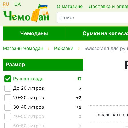
RU
UA
О магазине
Доставка и опла
Чемоданы
Сумки на колеса
Магазин Чемодан
Рюкзаки
Swissbrand для ру
Размер
Ручная кладь
17
До 20 литров
7
20-30 литров
+2
30-40 литров
+2
Показывать сн
40-50 литров
0
50-60 литров
0