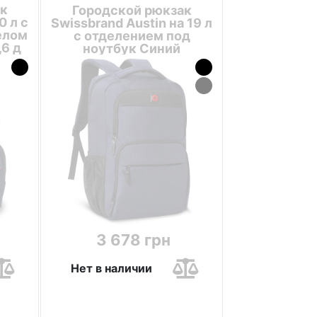
к
Городской рюкзак
0 л с
Swissbrand Austin на 19 л
елом
с отделением под
,6 д
ноутбук Синий
3 678 грн
Нет в наличии