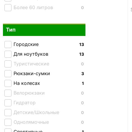
Более 60 литров
0
Тип
Городские
13
Для ноутбуков
13
Туристические
0
Рюкзаки-сумки
3
На колесах
1
Велорюкзаки
0
Гидратор
0
Детские/Школьные
0
Однолямочные
0
Спортивные
1