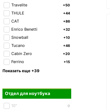
Travelite
+50
THULE
+44
CAT
+86
Enrico Benetti
+32
Snowball
+10
Tucano
+46
Cabin Zero
+20
Ferrino
+15
Highlander
+19
Показать еще +39
Granite Gear
+20
Piquadro
+42
Отдел для ноутбука
Roncato
+60
Victorinox
+21
10"
0