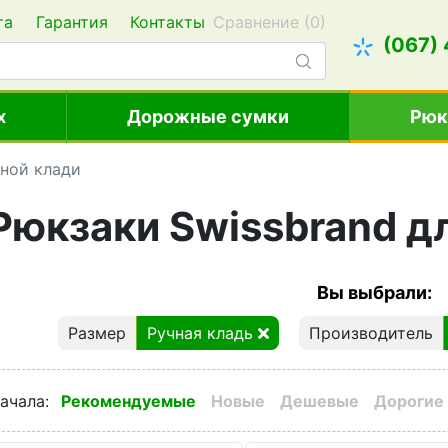
та
Гарантия
Контакты
Сравнение (
0
)
(067)
х
Дорожные сумки
Рюк
чной клади
Рюкзаки Swissbrand д
Вы выбрали:
Размер
Ручная кладь
Производитель
ачала
:
Рекомендуемые
Новые
Дешевые
Дорогие