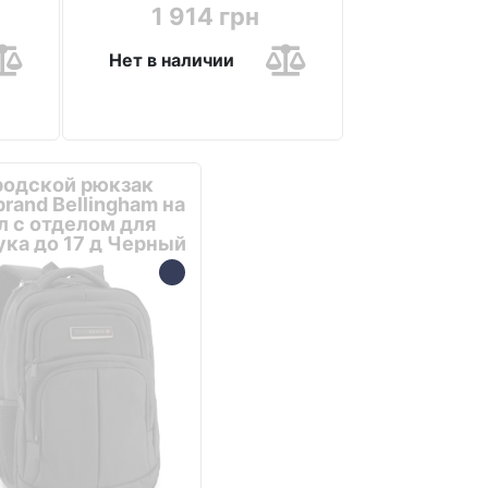
1 914 грн
Нет в наличии
родской рюкзак
rand Bellingham на
л с отделом для
ука до 17 д Черный