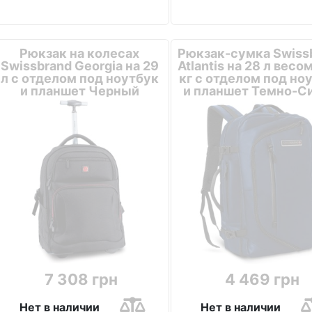
Рюкзак на колесах
Рюкзак-сумка Swiss
Swissbrand Georgia на 29
Atlantis на 28 л весо
л с отделом под ноутбук
кг с отделом под но
и планшет Черный
и планшет Темно-С
7 308 грн
4 469 грн
Нет в наличии
Нет в наличии