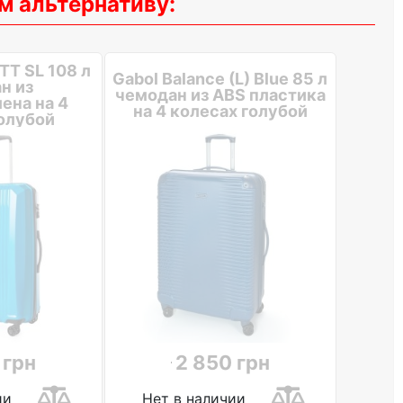
м альтернативу:
TT SL 108 л
Gabol Balance (L) Blue 85 л
н из
чемодан из ABS пластика
ена на 4
на 4 колесах голубой
олубой
 грн
2 850 грн
ии
Нет в наличии