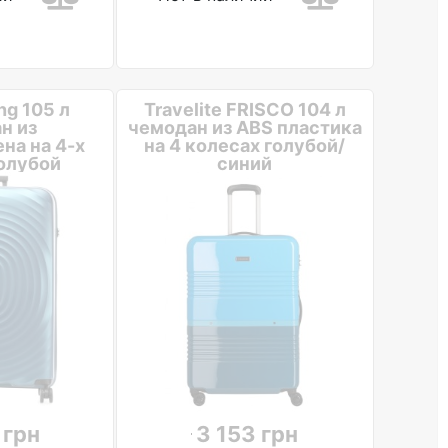
ng 105 л
Travelite FRISCO 104 л
н из
чемодан из ABS пластика
на на 4-х
на 4 колесах голубой/
олубой
синий
 грн
3 153 грн