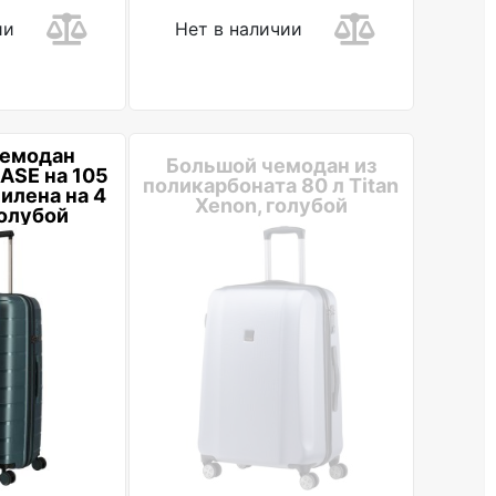
ии
Нет в наличии
чемодан
Большой чемодан из
BASE на 105
поликарбоната 80 л Titan
илена на 4
Xenon, голубой
олубой