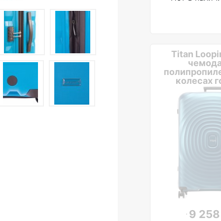
Titan Loopi
чемода
полипропиле
колесах г
9 258